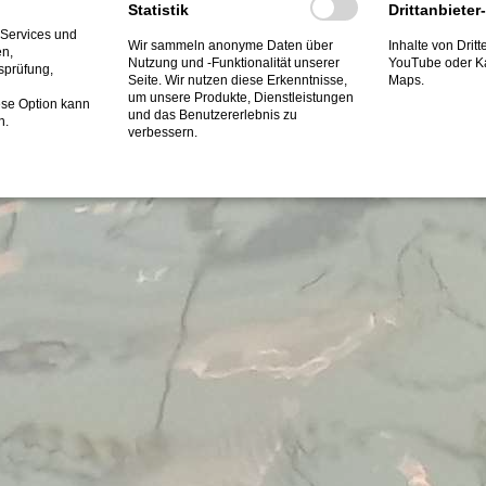
Statistik
Drittanbieter
 Services und
Wir sammeln anonyme Daten über
Inhalte von Drit
en,
Nutzung und -Funktionalität unserer
YouTube oder K
tsprüfung,
Seite. Wir nutzen diese Erkenntnisse,
Maps.
um unsere Produkte, Dienstleistungen
ese Option kann
und das Benutzererlebnis zu
n.
verbessern.