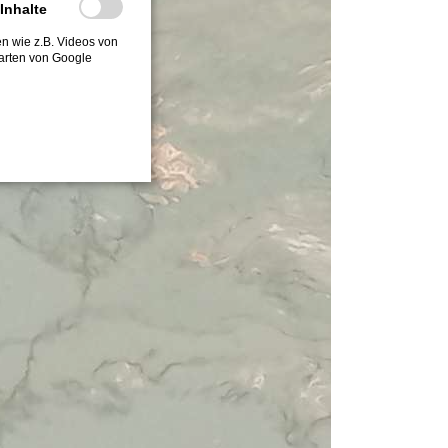
-Inhalte
ten wie z.B. Videos von
arten von Google