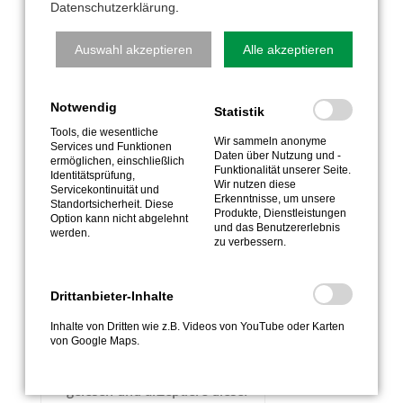
Datenschutzerklärung
.
Schnellkontakt
Auswahl akzeptieren
Alle akzeptieren
Notwendig
Statistik
Tools, die wesentliche
Wir sammeln anonyme
Services und Funktionen
Daten über Nutzung und -
ermöglichen, einschließlich
Funktionalität unserer Seite.
Identitätsprüfung,
Wir nutzen diese
Servicekontinuität und
Erkenntnisse, um unsere
Standortsicherheit. Diese
Produkte, Dienstleistungen
Option kann nicht abgelehnt
und das Benutzererlebnis
werden.
zu verbessern.
Drittanbieter-Inhalte
Kopie an mich senden
Inhalte von Dritten wie z.B. Videos von YouTube oder Karten
von Google Maps.
Ich habe die
Datenschutzbestimmungen
gelesen und akzeptiere diese.