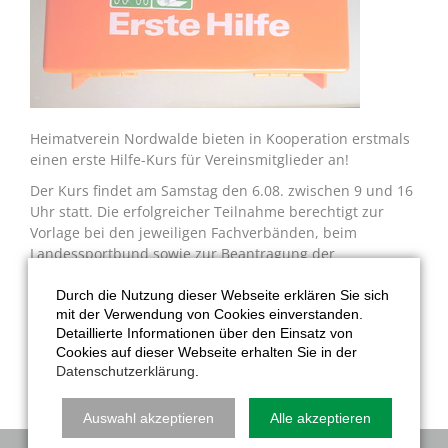
Heimatverein Nordwalde bieten in Kooperation erstmals
einen erste Hilfe-Kurs für Vereinsmitglieder an!
Der Kurs findet am Samstag den 6.08. zwischen 9 und 16
Uhr statt. Die erfolgreicher Teilnahme berechtigt zur
Vorlage bei den jeweiligen Fachverbänden, beim
Landessportbund sowie zur Beantragung der
Fahrerlaubnis. Gerade bei Aktivitäten im Verein, z. B.
Baumaßnahmen sind Ersthelfer eine unerlässliche Stütze
Durch die Nutzung dieser Webseite erklären Sie sich
mit der Verwendung von Cookies einverstanden.
im Ernstfall.
Detaillierte Informationen über den Einsatz von
Anmeldungen bitte telefonisch bei Dagmar Lenters unter
Cookies auf dieser Webseite erhalten Sie in der
0172 / 5310 475.
Datenschutzerklärung
.
Auswahl akzeptieren
Alle akzeptieren