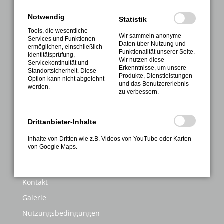
NAVIGATION
Notwendig
Statistik
Tools, die wesentliche
Verein
Wir sammeln anonyme
Services und Funktionen
Daten über Nutzung und -
ermöglichen, einschließlich
Sport
Funktionalität unserer Seite.
Identitätsprüfung,
Wir nutzen diese
Gesundheitssport
Servicekontinuität und
Erkenntnisse, um unsere
Standortsicherheit. Diese
Produkte, Dienstleistungen
Sportabzeichen
Option kann nicht abgelehnt
und das Benutzererlebnis
werden.
zu verbessern.
Termine
Kontakte
Drittanbieter-Inhalte
Anmeldung
Inhalte von Dritten wie z.B. Videos von YouTube oder Karten
INFORMATIONEN
von Google Maps.
FAQ
Kontakt
Galerie
Nutzungsbedingungen