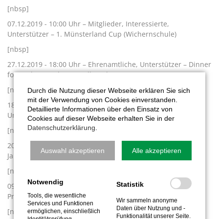
[nbsp]
07.12.2019 - 10:00 Uhr – Mitglieder, Interessierte,
Unterstützer – 1. Münsterland Cup (Wichernschule)
[nbsp]
27.12.2019 - 18:00 Uhr – Ehrenamtliche, Unterstützer – Dinner
for work - (Borghorst, Gelber Fluss)
[nbsp]
Durch die Nutzung dieser Webseite erklären Sie sich
mit der Verwendung von Cookies einverstanden.
18.01.2020 - 10:00 Uhr – Interessierte, Mitglieder,
Detaillierte Informationen über den Einsatz von
Unterstützer – Winterwanderung (Treffen am Bispinghof)
Cookies auf dieser Webseite erhalten Sie in der
Datenschutzerklärung
.
[nbsp]
20.03.2020 - 20:15 Uhr – Mitglieder –
Auswahl akzeptieren
Alle akzeptieren
Jahreshauptversammlung (Wichernschule)
[nbsp]
Notwendig
Statistik
09.04.2020 – 18:00 Uhr – Prellball – Gründonnerstags
Prellballturnier - (Wichernhalle Nordwalde)
Tools, die wesentliche
Wir sammeln anonyme
Services und Funktionen
Daten über Nutzung und -
[nbsp]
ermöglichen, einschließlich
Funktionalität unserer Seite.