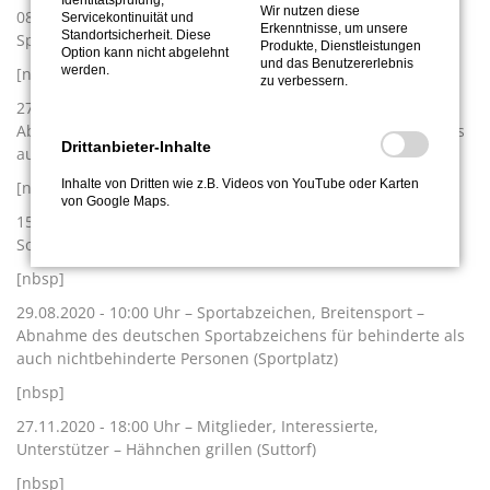
Identitätsprüfung,
Wir nutzen diese
08.06.2020 – 17:00 Uhr – Alle SportlerInnen –
Servicekontinuität und
Erkenntnisse, um unsere
Standortsicherheit. Diese
Sporttauglichkeitsuntersuchung Vereinsarzt Brockötter
Produkte, Dienstleistungen
Option kann nicht abgelehnt
und das Benutzererlebnis
werden.
[nbsp]
zu verbessern.
27.06.2020 - 10:00 Uhr – Sportabzeichen, Breitensport –
Abnahme des deutschen Sportabzeichens für behinderte als
Drittanbieter-Inhalte
auch nichtbehinderte Personen (Sportplatz)
Inhalte von Dritten wie z.B. Videos von YouTube oder Karten
[nbsp]
von Google Maps.
15.07.2020 - 17:00 Uhr – Interessierte, Mitglieder –
Sommerradtour (Treffen an der KvG)
[nbsp]
29.08.2020 - 10:00 Uhr – Sportabzeichen, Breitensport –
Abnahme des deutschen Sportabzeichens für behinderte als
auch nichtbehinderte Personen (Sportplatz)
[nbsp]
27.11.2020 - 18:00 Uhr – Mitglieder, Interessierte,
Unterstützer – Hähnchen grillen (Suttorf)
[nbsp]