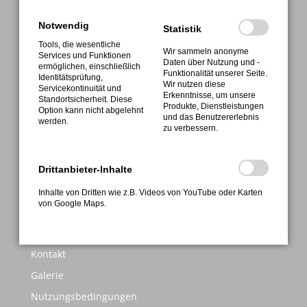
NAVIGATION
Notwendig
Statistik
Tools, die wesentliche
Verein
Wir sammeln anonyme
Services und Funktionen
Daten über Nutzung und -
ermöglichen, einschließlich
Sport
Funktionalität unserer Seite.
Identitätsprüfung,
Wir nutzen diese
Servicekontinuität und
Gesundheitssport
Erkenntnisse, um unsere
Standortsicherheit. Diese
Produkte, Dienstleistungen
Option kann nicht abgelehnt
Sportabzeichen
und das Benutzererlebnis
werden.
zu verbessern.
Termine
Kontakte
Drittanbieter-Inhalte
Anmeldung
Inhalte von Dritten wie z.B. Videos von YouTube oder Karten
von Google Maps.
INFORMATIONEN
FAQ
Kontakt
Galerie
Nutzungsbedingungen