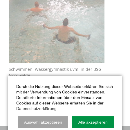
Schwimmen, Wassergymnastik uvm. in der BSG
Nordwalde.
Unsere qualifizierten Übungsleiter leiten mit gezielter
Durch die Nutzung dieser Webseite erklären Sie sich
Musikauswahl, Übungen und Geräten die Freude an der
mit der Verwendung von Cookies einverstanden.
Bewegung im Wasser zur Verbesserung der persönlichen
Detaillierte Informationen über den Einsatz von
Fitness an. Sie vermitteln ein außergewöhnliches
Cookies auf dieser Webseite erhalten Sie in der
Gruppenerlebnis und ein gesteigertes Wohlgefühl.
Datenschutzerklärung
.
Auswahl akzeptieren
Alle akzeptieren