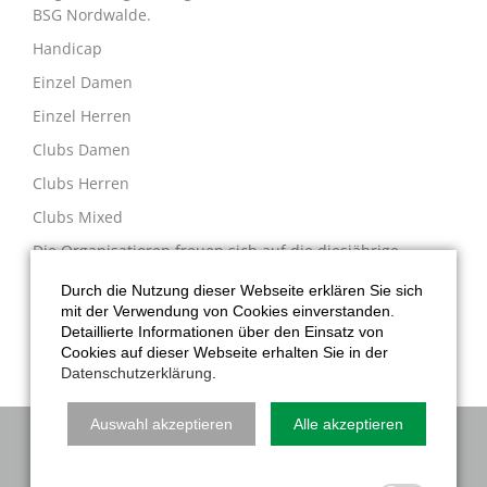
BSG Nordwalde.
Handicap
Einzel Damen
Einzel Herren
Clubs Damen
Clubs Herren
Clubs Mixed
Die Organisatioren freuen sich auf die diesjährige
Siegerehrung und eine rege Teilnahme.
Durch die Nutzung dieser Webseite erklären Sie sich
Anmeldung notwendig unter
https://bsg-
mit der Verwendung von Cookies einverstanden.
nordwalde.de/Anmeldung.html
Detaillierte Informationen über den Einsatz von
Cookies auf dieser Webseite erhalten Sie in der
Datenschutzerklärung
.
Auswahl akzeptieren
Alle akzeptieren
NAVIGATION