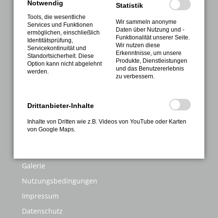
Notwendig
Verein
Statistik
Tools, die wesentliche
Sport
Wir sammeln anonyme
Services und Funktionen
Daten über Nutzung und -
ermöglichen, einschließlich
Gesundheitssport
Funktionalität unserer Seite.
Identitätsprüfung,
Wir nutzen diese
Servicekontinuität und
Sportabzeichen
Erkenntnisse, um unsere
Standortsicherheit. Diese
Produkte, Dienstleistungen
Option kann nicht abgelehnt
Termine
und das Benutzererlebnis
werden.
zu verbessern.
Kontakte
Anmeldung
Drittanbieter-Inhalte
INFORMATIONEN
Inhalte von Dritten wie z.B. Videos von YouTube oder Karten
von Google Maps.
FAQ
Kontakt
Galerie
Nutzungsbedingungen
Impressum
Datenschutz