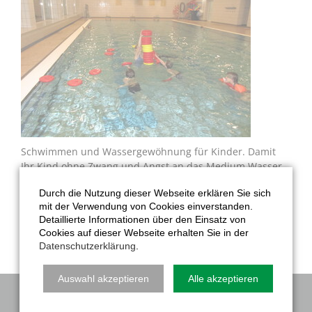
Schwimmen und Wassergewöhnung für Kinder. Damit
Ihr Kind ohne Zwang und Angst an das Medium Wasser
herangeführt wird, bieten wir spielerische und sanfte
Durch die Nutzung dieser Webseite erklären Sie sich
Heranführung an das spätere Schwimmen an. Unsere
mit der Verwendung von Cookies einverstanden.
speziell ausgebildeten ÜbungsleiterInnen spielen und
Detaillierte Informationen über den Einsatz von
üben mit den Kindern individuell als auch in der Gruppe.
Cookies auf dieser Webseite erhalten Sie in der
Datenschutzerklärung
.
Auswahl akzeptieren
Alle akzeptieren
NAVIGATION