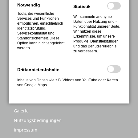
Notwendig
Statistik
Verein
Tools, die wesentliche
Wir sammeln anonyme
Sport
Services und Funktionen
Daten über Nutzung und -
ermöglichen, einschließlich
Funktionalität unserer Seite.
Gesundheitssport
Identitätsprüfung,
Wir nutzen diese
Servicekontinuität und
Erkenntnisse, um unsere
Sportabzeichen
Standortsicherheit. Diese
Produkte, Dienstleistungen
Option kann nicht abgelehnt
und das Benutzererlebnis
Termine
werden.
zu verbessern.
Kontakte
Anmeldung
Drittanbieter-Inhalte
INFORMATIONEN
Inhalte von Dritten wie z.B. Videos von YouTube oder Karten
von Google Maps.
FAQ
Kontakt
Galerie
Nutzungsbedingungen
Impressum