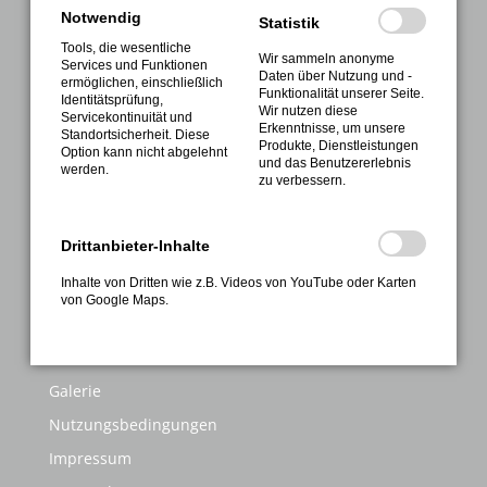
Notwendig
Statistik
Verein
Tools, die wesentliche
Wir sammeln anonyme
Sport
Services und Funktionen
Daten über Nutzung und -
ermöglichen, einschließlich
Funktionalität unserer Seite.
Gesundheitssport
Identitätsprüfung,
Wir nutzen diese
Servicekontinuität und
Erkenntnisse, um unsere
Sportabzeichen
Standortsicherheit. Diese
Produkte, Dienstleistungen
Option kann nicht abgelehnt
und das Benutzererlebnis
Termine
werden.
zu verbessern.
Kontakte
Anmeldung
Drittanbieter-Inhalte
INFORMATIONEN
Inhalte von Dritten wie z.B. Videos von YouTube oder Karten
von Google Maps.
FAQ
Kontakt
Galerie
Nutzungsbedingungen
Impressum