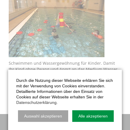
Schwimmen und Wassergewöhnung für Kinder. Damit
Ihr Kind ohne Zwang und Angst an das Medium Wasser
herangeführt wird, bieten wir spielerische und sanfte
Durch die Nutzung dieser Webseite erklären Sie sich
Heranführung an das spätere Schwimmen an. Unsere
mit der Verwendung von Cookies einverstanden.
speziell ausgebildeten ÜbungsleiterInnen spielen und
Detaillierte Informationen über den Einsatz von
üben mit den Kindern individuell als auch in der Gruppe.
Cookies auf dieser Webseite erhalten Sie in der
Datenschutzerklärung
.
Auswahl akzeptieren
Alle akzeptieren
NAVIGATION