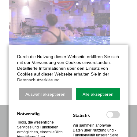
Durch die Nutzung dieser Webseite erklären Sie sich
mit der Verwendung von Cookies einverstanden.
Verbesserung der Kraftausdauer. Im Mittelpunkt stehen
Detaillierte Informationen über den Einsatz von
dabei die Optimierung der Oberkörpermuskulatur sowie
Cookies auf dieser Webseite erhalten Sie in der
der allgemeinen Ausdauer. Speziell ausgebildete Trainer
Datenschutzerklärung
.
leiten diese fordernden Einheiten.
Auswahl akzeptieren
Alle akzeptieren
Notwendig
Statistik
NAVIGATION
Tools, die wesentliche
Wir sammeln anonyme
Services und Funktionen
Daten über Nutzung und -
Verein
ermöglichen, einschließlich
Funktionalität unserer Seite.