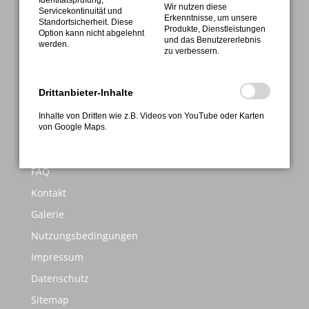
Identitätsprüfung,
Sport
Wir nutzen diese
Servicekontinuität und
Erkenntnisse, um unsere
Standortsicherheit. Diese
Gesundheitssport
Produkte, Dienstleistungen
Option kann nicht abgelehnt
und das Benutzererlebnis
werden.
Sportabzeichen
zu verbessern.
Termine
Drittanbieter-Inhalte
Kontakte
Anmeldung
Inhalte von Dritten wie z.B. Videos von YouTube oder Karten
von Google Maps.
INFORMATIONEN
FAQ
Kontakt
Galerie
Nutzungsbedingungen
Impressum
Datenschutz
Sitemap